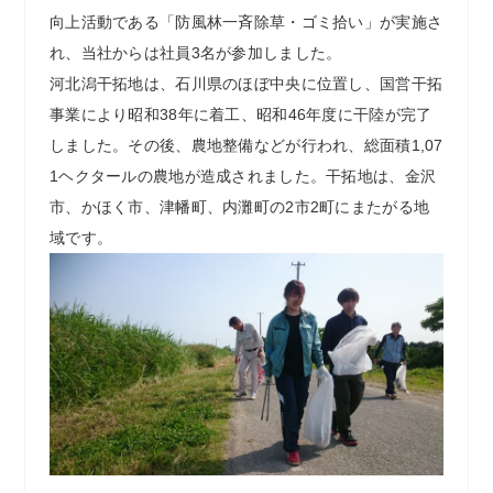
向上活動である「防風林一斉除草・ゴミ拾い」が実施さ
れ、当社からは社員3名が参加しました。
河北潟干拓地は、石川県のほぼ中央に位置し、国営干拓
事業により昭和38年に着工、昭和46年度に干陸が完了
しました。その後、農地整備などが行われ、総面積1,07
1ヘクタールの農地が造成されました。干拓地は、金沢
市、かほく市、津幡町、内灘町の2市2町にまたがる地
域です。